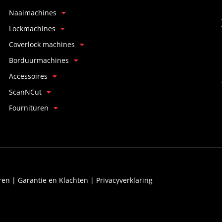
cadeautje in de vorm van een
Naaimachines
tijdschrift met een big smile de winkel uit!
Lockmachines
Coverlock machines
Borduurmachines
Accessoires
ScanNCut
Fournituren
ren
|
Garantie en Klachten
|
Privacyverklaring