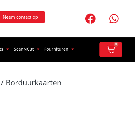
Neem contact op
0
es
ScanNCut
Fournituren
/ Borduurkaarten