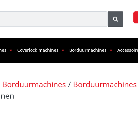
nes
Coverlock machines
Borduurmachines
Accessoir
/
Borduurmachines
/
Borduurmachines
onen