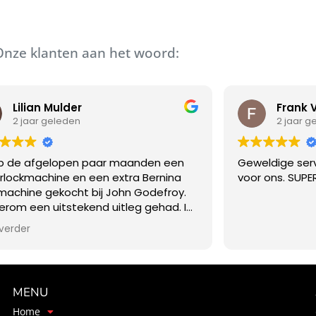
Onze klanten aan het woord:
Lilian Mulder
Frank 
2 jaar geleden
2 jaar g
eb de afgelopen paar maanden een
Geweldige servi
rlockmachine en een extra Bernina
voor ons. SUPE
machine gekocht bij John Godefroy.
rom een uitstekend uitleg gehad. In
erleden ken ik John als een dealer die
verder
de tijd neemt om informatie en
ven over de instelling van de
ines. De klantbindinding en service
heel goed! Ik kom er graag 80 km voor
MENU
den! Ik ging vorige week weer met
nieuwe machine, een cadeaubon en
Home