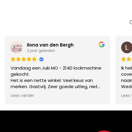
Ilona van den Bergh
2 jaar geleden
Vandaag een Juki MO - 214D lockmachine
Ik h
gekocht.
cove
Het is een nette winkel. Veel keus van
naai
merken. Gastvrij. Zeer goede uitleg, niet
Wede
opdringerig om een duurder model te
het v
Lees verder
Lees 
kiezen, geduldig, vriendelijk en eerlijk.
ook 
Ik ben bij meerdere winkels geweest voor
advies te ge
informatie maar deze winkel was veruit de
mach
beste winkel in de eerder genoemde
zijn 
punten. Ik zou deze winkel aanraden voor
gere
een goed en eerlijk advies. Ik ben ruim 2
een 