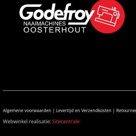
uur in de winkel geweest en ik ben erg
een 
tevreden.
Algemene voorwaarden
|
Levertijd en Verzendkosten
|
Retourne
Webwinkel realisatie:
Sitecentrale