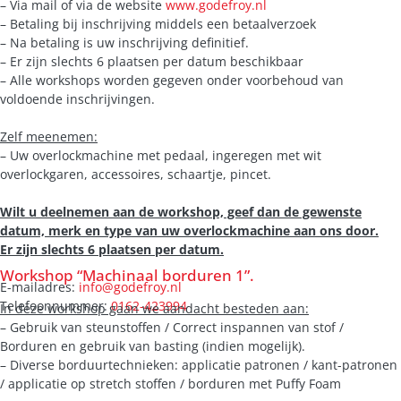
– Via mail of via de website
www.godefroy.nl
– Betaling bij inschrijving middels een betaalverzoek
– Na betaling is uw inschrijving definitief.
– Er zijn slechts 6 plaatsen per datum beschikbaar
– Alle workshops worden gegeven onder voorbehoud van
voldoende inschrijvingen.
Zelf meenemen:
– Uw overlockmachine met pedaal, ingeregen met wit
overlockgaren, accessoires, schaartje, pincet.
Wilt u deelnemen aan de workshop, geef dan de gewenste
datum, merk en type van uw overlockmachine aan ons door.
Er zijn slechts 6 plaatsen per datum.
Workshop “Machinaal borduren 1”.
E-mailadres:
info@godefroy.nl
Telefoonnummer:
0162-423994
In deze workshop gaan we aandacht besteden aan:
– Gebruik van steunstoffen / Correct inspannen van stof /
Borduren en gebruik van basting (indien mogelijk).
– Diverse borduurtechnieken: applicatie patronen / kant-patronen
/ applicatie op stretch stoffen / borduren met Puffy Foam