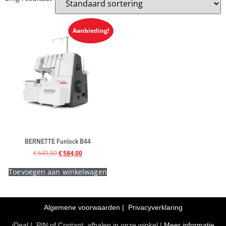
Aanbieding!
BERNETTE Funlock B44
€
649,00
€
584,00
Toevoegen aan winkelwagen
Algemene voorwaarden
|
Privacyverklaring
iDeal | PIN of Contant: afhalen in onze winkel |
Meer informatie