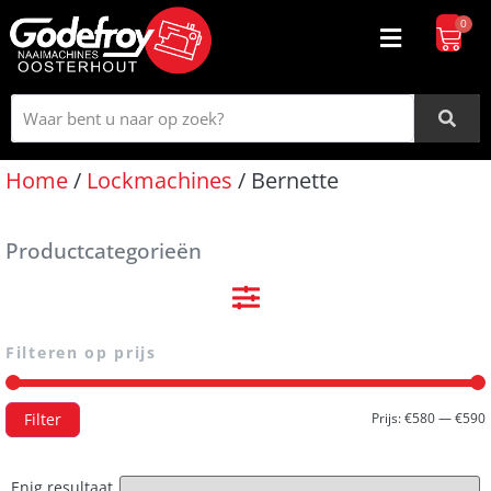
0
Home
/
Lockmachines
/ Bernette
Productcategorieën
Filteren op prijs
Filter
Prijs:
€580
—
€590
Enig resultaat