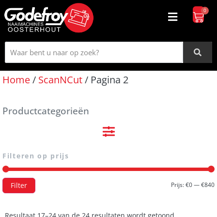
0
Home
/
ScanNCut
/ Pagina 2
Productcategorieën
Filteren op prijs
Filter
Prijs:
€0
—
€840
Resultaat 17–24 van de 24 resultaten wordt getoond