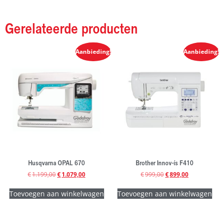
Gerelateerde producten
Aanbieding!
Aanbieding!
Husqvarna OPAL 670
Brother Innov-ís F410
€
1.199,00
€
1.079,00
€
999,00
€
899,00
Toevoegen aan winkelwagen
Toevoegen aan winkelwagen