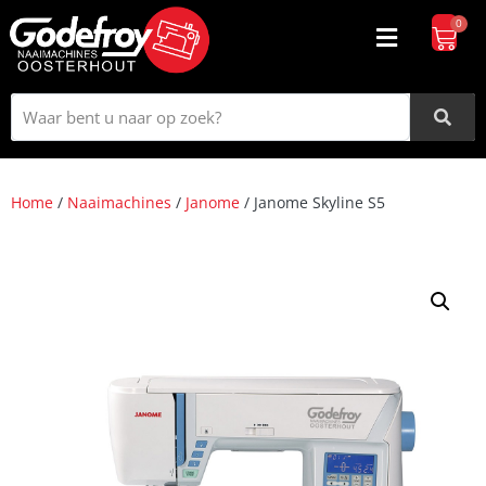
0
Home
/
Naaimachines
/
Janome
/ Janome Skyline S5