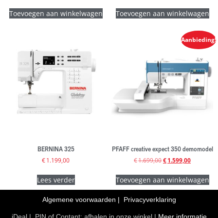
Toevoegen aan winkelwagen
Toevoegen aan winkelwagen
Aanbieding!
BERNINA 325
PFAFF creative expect 350 demomodel
€
1.199,00
€
1.699,00
€
1.599,00
Lees verder
Toevoegen aan winkelwagen
Algemene voorwaarden
|
Privacyverklaring
iDeal | PIN of Contant: afhalen in onze winkel |
Meer informatie